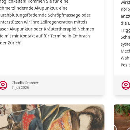
öglichkeiten! Kommen Sie für eine
wirk
chmerzlindernde Akupunktur, eine
Körp
urchblutungsfördernde Schröpfmassage oder
entz
nterstützen wir ihre Zellregeneration mittels
die 
aser-Akupunktur oder Kräutertherapie! Nehmen
Trig
ie mit mir Kontakt auf für Termine in Embrach
Schm
der Zürich!
syst
Mech
Wah
Posit
2
Claudia Grabner
7. Juli 2026