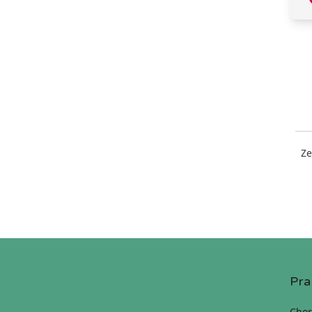
Ze
Pra
Chor