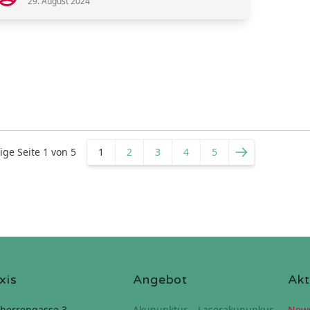
29. August 2024
ige Seite
1
von
5
1
2
3
4
5
xis
Angebot
Akt
herrengasse 3
Akupunktur – Laserakupunkur
New