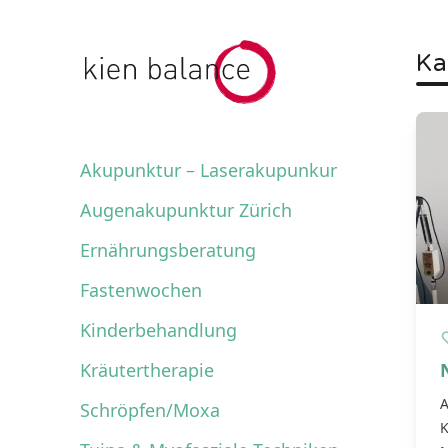
kienbalance Logo
Ka
Akupunktur – Laserakupunkur
Augenakupunktur Zürich
Ernährungsberatung
Fastenwochen
Kinderbehandlung
Kräutertherapie
A
Schröpfen/Moxa
K