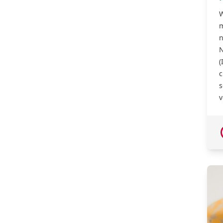
W
m
n
N
(
c
s
v
2