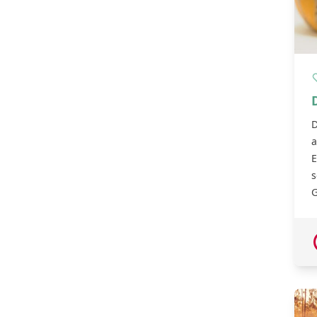
D
a
E
s
G
2