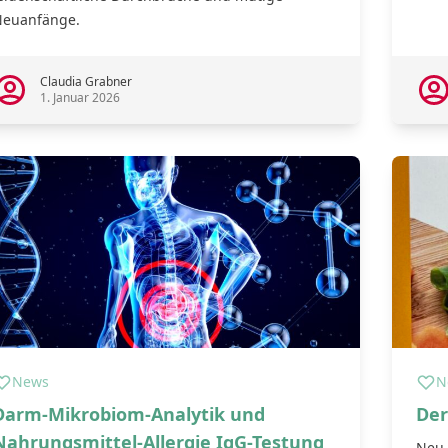
euanfänge.
2
Claudia Grabner
1. Januar 2026
News
N
Darm-Mikrobiom-Analytik und
Der
Nahrungsmittel-Allergie IgG-Testung
Neu 