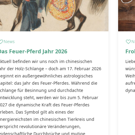
News
N
Das Feuer-Pferd Jahr 2026
Fro
ktuell befinden wir uns noch im chinesischen
Lieb
ahr der Holz-Schlange – doch am 17. Februar 2026
wüns
eginnt ein außergewöhnliches astrologisches
Weih
apitel: das Jahr des Feuer-Pferdes. Während die
aufr
chlange für Besinnung und durchdachte
dyna
ntwicklung steht, werden wir bis zum 5. Februar
027 die dynamische Kraft des Feuer-Pferdes
rleben. Das Symbol gilt als eines der
nergiereichsten im chinesischen Tierkreis und
erspricht revolutionäre Veränderungen,
eidenschaftliche Durchbrüche und mutige