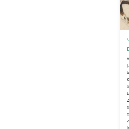
A
J
b
K
S
E
2
e
e
v
l