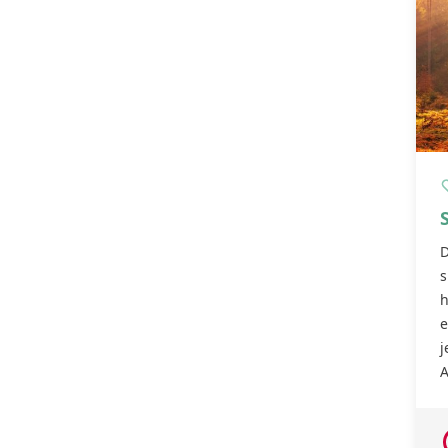
D
s
h
e
j
A
2