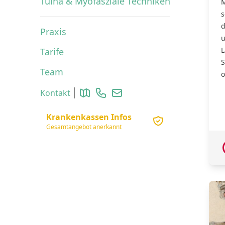
Tuina & Myofasziale Techniken
M
s
d
Praxis
u
L
Tarife
S
Team
o
Anfahrt zur Praxis
Anrufen
Email schreiben
Kontakt
Krankenkassen Infos
Gesamtangebot anerkannt
2