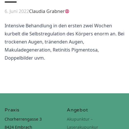
6. Juni 2022
Claudia Grabner
Intensive Behandlung in den ersten zwei Wochen
kurbelt die Selbstregulation des Körpers enorm an. Bei
trockenen Augen, tränenden Augen,
Makuladegeneration, Retinitis Pigmentosa,
Doppelbilder uvm.
Praxis
Angebot
Chorherrengasse 3
Akupunktur –
8424 Embrach
Laserakupunkur