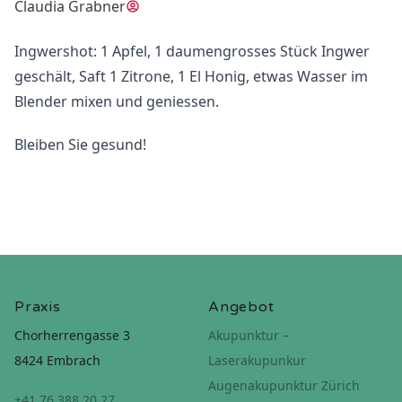
Claudia Grabner
Ingwershot: 1 Apfel, 1 daumengrosses Stück Ingwer
geschält, Saft 1 Zitrone, 1 El Honig, etwas Wasser im
Blender mixen und geniessen.
Bleiben Sie gesund!
Praxis
Angebot
Chorherrengasse 3
Akupunktur –
8424 Embrach
Laserakupunkur
Augenakupunktur Zürich
+41 76 388 20 27