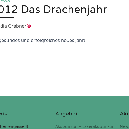
EWS
012 Das Drachenjahr
udia Grabner
gesundes und erfolgreiches neues Jahr!
xis
Angebot
Akt
herrengasse 3
Akupunktur – Laserakupunkur
New