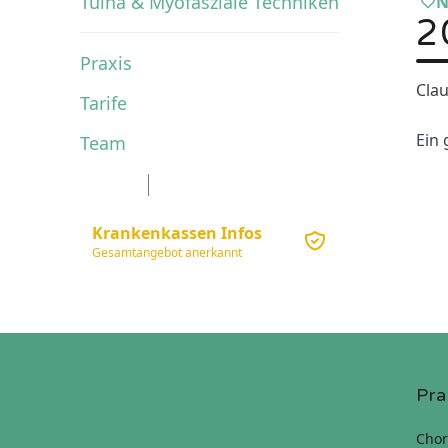
Tuina & Myofasziale Techniken
N
2
Praxis
Cla
Tarife
Ein 
Team
Anfahrt zur Praxis
Anrufen
Email schreiben
Kontakt
Krankenkassen Infos
Gesamtangebot anerkannt
Pra
Chor